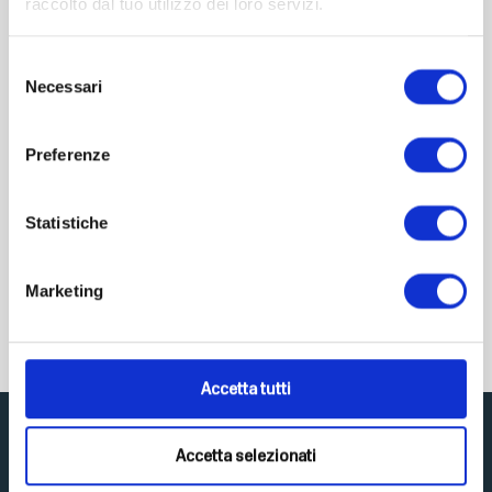
raccolto dal tuo utilizzo dei loro servizi.
Selezione
Necessari
del
consenso
Preferenze
Cool bleiben in den Wechseljahren
Jede Frau wird älter – aber wie sie älter wird, entschei...
Statistiche
€
16,99
inkl. MwSt.
Marketing
weiter kaufen AMAZON
Accetta tutti
Accetta selezionati