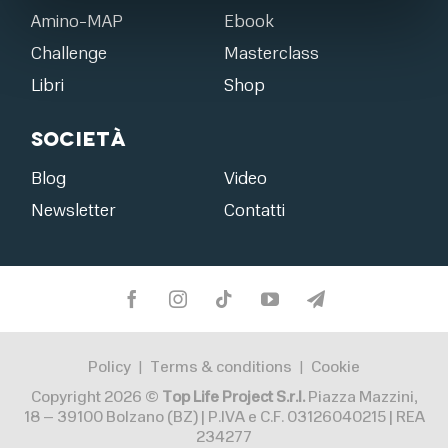
Amino-MAP
Ebook
Challenge
Masterclass
Libri
Shop
Società
Blog
Video
Newsletter
Contatti
Policy
Terms & conditions
Cookie
|
|
Copyright 2026 ©
Top Life Project S.r.l.
Piazza Mazzini,
18 – 39100 Bolzano (BZ) | P.IVA e C.F. 03126040215 | REA
234277