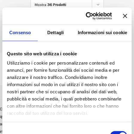
Accedi
Mostra
36 Prodotti
Consenso
Dettagli
Informazioni sui cookie
Questo sito web utilizza i cookie
Power Low Carb
Utilizziamo i cookie per personalizzare contenuti ed
Cucinare Low Carb non è mai stato così facile! In
annunci, per fornire funzionalità dei social media e per
questo l...
analizzare il nostro traffico. Condividiamo inoltre
€
29,90
IVA Inclusa
informazioni sul modo in cui utilizzi il nostro sito con i
nostri partner che si occupano di analisi dei dati web,
pubblicità e social media, i quali potrebbero combinarle
con altre informazioni che hai fornito loro o che hanno
Cucinare Low Carb non è mai stato così facile! In
raccolto dal tuo utilizzo dei loro servizi.
questo libro trovi più di 50 ricette originali che ti
aiuteranno ad avere sempre nuove idee per mangiare
Selezione
in modo diverso e per nulla noioso, anche con poco