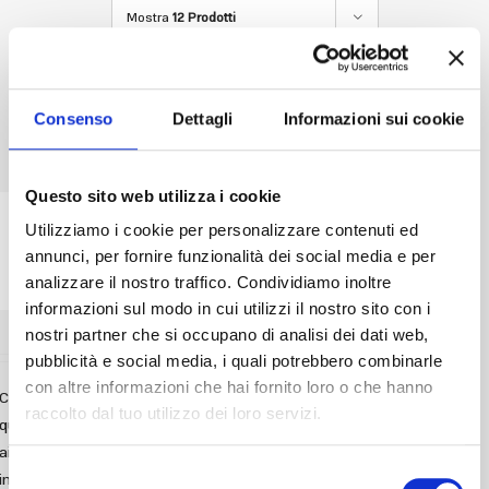
Accedi
Mostra
12 Prodotti
Consenso
Dettagli
Informazioni sui cookie
Questo sito web utilizza i cookie
Power Low Carb
Utilizziamo i cookie per personalizzare contenuti ed
Cucinare Low Carb non è mai stato così facile! In
annunci, per fornire funzionalità dei social media e per
questo l...
analizzare il nostro traffico. Condividiamo inoltre
€
29,90
IVA Inclusa
informazioni sul modo in cui utilizzi il nostro sito con i
nostri partner che si occupano di analisi dei dati web,
pubblicità e social media, i quali potrebbero combinarle
con altre informazioni che hai fornito loro o che hanno
Cucinare Low Carb non è mai stato così facile! In
raccolto dal tuo utilizzo dei loro servizi.
questo libro trovi più di 50 ricette originali che ti
aiuteranno ad avere sempre nuove idee per mangiare
Selezione
in modo diverso e per nulla noioso, anche con poco