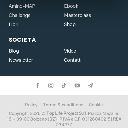
Amino-MAP
Ebook
Challenge
Masterclass
Libri
Shop
Società
Blog
Video
Newsletter
Contatti
Policy
Terms & conditions
Cookie
|
|
Copyright 2026 ©
Top Life Project S.r.l.
Piazza Mazzini,
18 – 39100 Bolzano (BZ) | P.IVA e C.F. 03126040215 | REA
234277