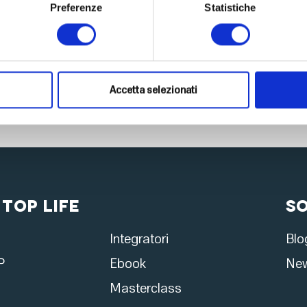
Preferenze
Statistiche
Accetta selezionati
 Top Life
S
Integratori
Blo
P
Ebook
New
Masterclass