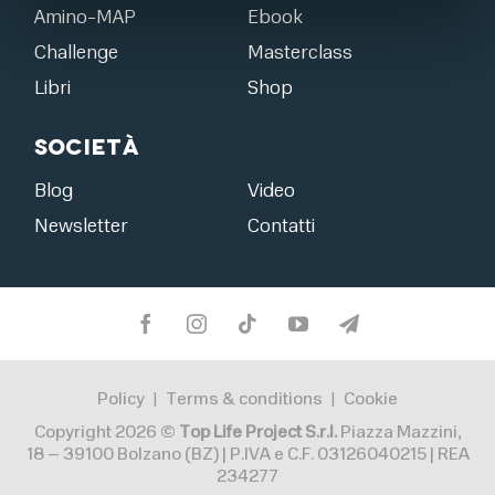
Amino-MAP
Ebook
Challenge
Masterclass
Libri
Shop
Società
Blog
Video
Newsletter
Contatti
Policy
Terms & conditions
Cookie
|
|
Copyright 2026 ©
Top Life Project S.r.l.
Piazza Mazzini,
18 – 39100 Bolzano (BZ) | P.IVA e C.F. 03126040215 | REA
234277