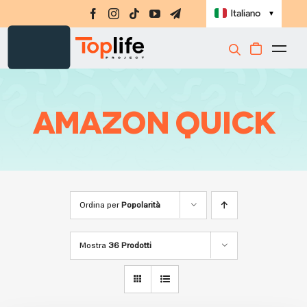
Salta
Italiano
▼
al
contenuto
Togg
Integratori
Navi
Amino-MAP
amazon quick
Ebook
Challenge
Masterclass
Ordina per
Popolarità
Libri
Mostra
36 Prodotti
Shop
Registrati