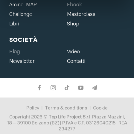
Amino-MAP
Ebook
Challenge
Masterclass
Libri
Shop
Società
Blog
Video
Newsletter
Contatti
Policy
Terms & conditions
Cookie
|
|
Copyright 2026 ©
Top Life Project S.r.l.
Piazza Mazzini,
18 – 39100 Bolzano (BZ) | P.IVA e C.F. 03126040215 | REA
234277