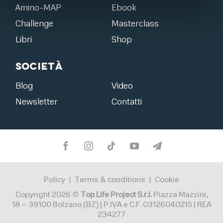
Amino-MAP
Ebook
Challenge
Masterclass
Libri
Shop
Società
Blog
Video
Newsletter
Contatti
Policy
Terms & conditions
Cookie
|
|
Copyright 2026 ©
Top Life Project S.r.l.
Piazza Mazzini,
18 – 39100 Bolzano (BZ) | P.IVA e C.F. 03126040215 | REA
234277