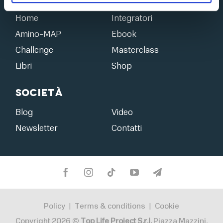
Home
Integratori
Amino-MAP
Ebook
Challenge
Masterclass
Libri
Shop
Società
Blog
Video
Newsletter
Contatti
Policy
Terms & conditions
Cookie
|
|
Copyright 2026 ©
Top Life Project S.r.l.
Piazza Mazzini,