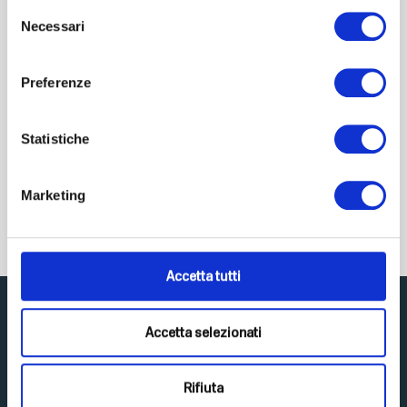
Selezione
Necessari
del
consenso
Preferenze
Diventa la migliore versione di te
Medicina funzionale, nutrizione, pillole di psicologia e att...
Statistiche
€
21,84
IVA Inclusa
Marketing
Acquista Su AMAZON
Accetta tutti
Accetta selezionati
Rifiuta
Scopri Top Life