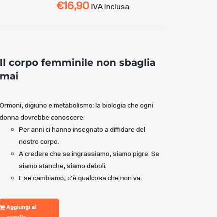
€
16,90
IVA Inclusa
Il corpo femminile non sbaglia
mai
Ormoni, digiuno e metabolismo: la biologia che ogni
donna dovrebbe conoscere.
Per anni ci hanno insegnato a diffidare del
nostro corpo.
A credere che se ingrassiamo, siamo pigre. Se
siamo stanche, siamo deboli.
E se cambiamo, c’è qualcosa che non va.
Aggiungi al