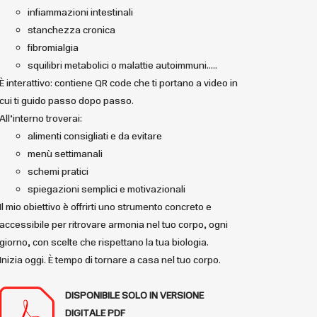
infiammazioni intestinali
stanchezza cronica
fibromialgia
squilibri metabolici o malattie autoimmuni…..
È interattivo: contiene QR code che ti portano a video in
cui ti guido passo dopo passo.
All’interno troverai:
alimenti consigliati e da evitare
menù settimanali
schemi pratici
spiegazioni semplici e motivazionali
Il mio obiettivo è offrirti uno strumento concreto e
accessibile per ritrovare armonia nel tuo corpo, ogni
giorno, con scelte che rispettano la tua biologia.
Inizia oggi. È tempo di tornare a casa nel tuo corpo.
DISPONIBILE
SOLO IN VERSIONE
DIGITALE PDF