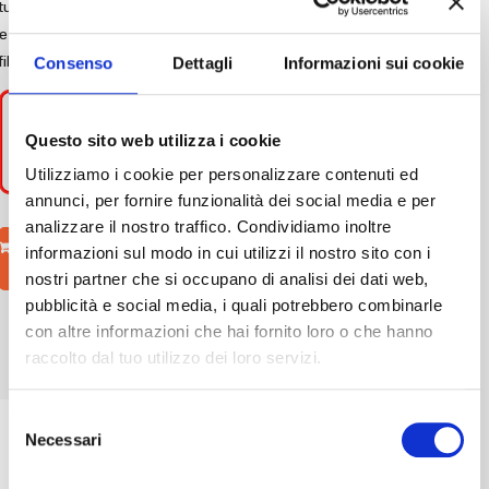
tua salute "mente e corpo" con ricette, piani alimentari
e suggerimenti sullo stile di vita, ovviamente in piena
filosofia low-carb
Consenso
Dettagli
Informazioni sui cookie
ATTENZIONE!!
LIBRO DISPONIBILE
SOLO
IN
VERSIONE DIGITALE PDF
Questo sito web utilizza i cookie
Utilizziamo i cookie per personalizzare contenuti ed
annunci, per fornire funzionalità dei social media e per
analizzare il nostro traffico. Condividiamo inoltre
Aggiungi al
informazioni sul modo in cui utilizzi il nostro sito con i
carrello
nostri partner che si occupano di analisi dei dati web,
pubblicità e social media, i quali potrebbero combinarle
con altre informazioni che hai fornito loro o che hanno
raccolto dal tuo utilizzo dei loro servizi.
Esami del sangue: Sapere è
Selezione
Necessari
potere
del
consenso