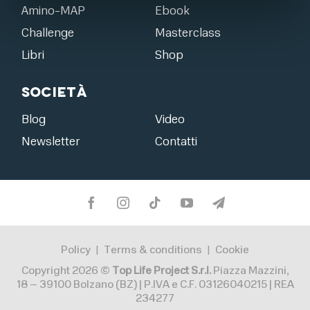
Amino-MAP
Ebook
Challenge
Masterclass
Libri
Shop
Società
Blog
Video
Newsletter
Contatti
Policy
Terms & conditions
Cookie
|
|
Copyright 2026 ©
Top Life Project S.r.l.
Piazza Mazzini,
18 – 39100 Bolzano (BZ) | P.IVA e C.F. 03126040215 | REA
234277