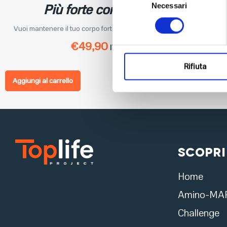
Più forte con gli elastici
Necessari
del
consenso
Vuoi mantenere il tuo corpo forte, sano e tonico con allenam...
€
49,90
IVA Inclusa
Rifiuta
Aggiungi al carrello
Scopri
Home
Amino-MA
Challenge