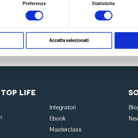
Preferenze
Statistiche
Accetta selezionati
 Top Life
S
Integratori
Blo
P
Ebook
New
Masterclass