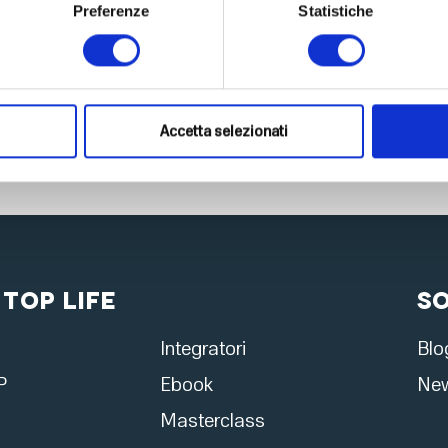
Preferenze
Statistiche
Accetta selezionati
 Top Life
S
Integratori
Blo
P
Ebook
New
Masterclass