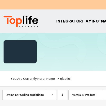
Salta
al
contenuto
INTEGRATORI
AMINO-M
You Are Currently Here:
Home
elastici
Ordina per
Ordine predefinito
Mostra
12 Prodotti