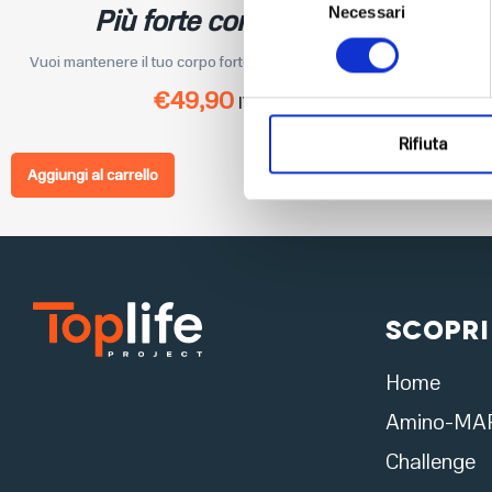
Più forte con gli elastici
Necessari
del
consenso
Vuoi mantenere il tuo corpo forte, sano e tonico con allenam...
€
49,90
IVA Inclusa
Rifiuta
Aggiungi al carrello
Scopri
Home
Amino-MA
Challenge