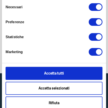
Selezione
Necessari
del
consenso
Preferenze
Estromin
Supporto naturale per il benessere femminile Integratore al...
Statistiche
€
22,50
IVA Inclusa
Marketing
-
+
Aggiungi al carrello
Accetta tutti
Accetta selezionati
Rifiuta
Scopri Top Life