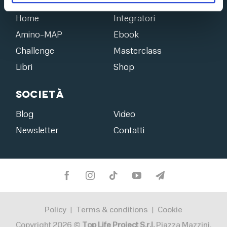
Home
Integratori
Amino-MAP
Ebook
Challenge
Masterclass
Libri
Shop
Società
Blog
Video
Newsletter
Contatti
Policy
Terms & conditions
Cookie
|
|
Copyright 2026 ©
Top Life Project S.r.l.
Piazza Mazzini,