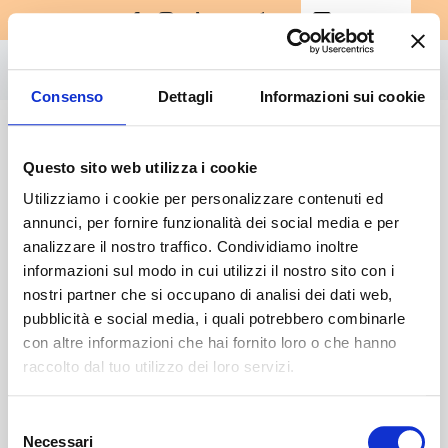
Skip
Deutsch
▼
to
content
Togg
Consenso
Dettagli
Informazioni sui cookie
Navi
Nahrungsergänzungsmittel
Amino-MAP
Ho altre domande come posso
Questo sito web utilizza i cookie
contattarvi?
E-Book
Utilizziamo i cookie per personalizzare contenuti ed
annunci, per fornire funzionalità dei social media e per
Challenge
Non mi è arrivata l’email con la guida
analizzare il nostro traffico. Condividiamo inoltre
come devo fare?
informazioni sul modo in cui utilizzi il nostro sito con i
Meisterklasse
nostri partner che si occupano di analisi dei dati web,
pubblicità e social media, i quali potrebbero combinarle
Bücher
È possibile scaricare le video lezioni?
con altre informazioni che hai fornito loro o che hanno
Laden
raccolto dal tuo utilizzo dei loro servizi.
Quali metodi di pagamento posso usare
per iscrivermi?
Registrieren
Selezione
Necessari
del