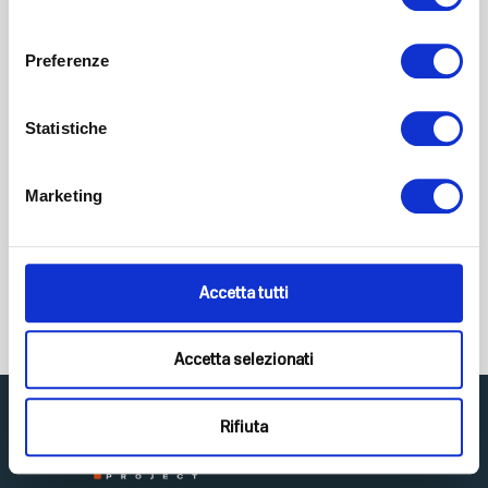
Anmelden
consenso
Fino a quando potrò accedere alle
guide, webinar e alle challenge?
Preferenze
Come funziona l’accesso a Top Life
Statistiche
Project?
Marketing
A chi è rivolto Top Life Project?
Come sono fatti i nostri contenuti ?
Accetta tutti
Accetta selezionati
Rifiuta