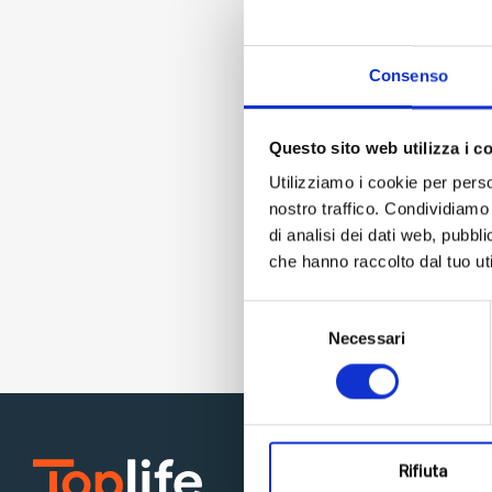
Consenso
Questo sito web utilizza i c
Runs
only
for
da
Utilizziamo i cookie per perso
nostro traffico. Condividiamo 
di analisi dei dati web, pubbl
che hanno raccolto dal tuo uti
Selezione
Necessari
del
consenso
Rifiuta
Entdec