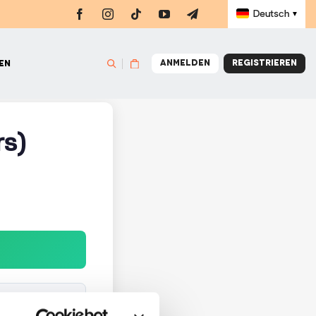
Deutsch
▼
NGE
MEISTERKLASSE
BÜCHER
LADEN
rs)