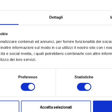
Dettagli
Test: Search-or-Create Lead
ookie
. Searches Kartra first; creates the lead if it doesn'
nkol65@gmail.com
nalizzare contenuti ed annunci, per fornire funzionalità dei socia
it does. Shows the full raw API response.
inoltre informazioni sul modo in cui utilizzi il nostro sito con i n
icità e social media, i quali potrebbero combinarle con altre inform
Run Test for dankol65@gmail.com
lizzo dei loro servizi.
Preferenze
Statistiche
Accetta selezionati
ke Top Life
U