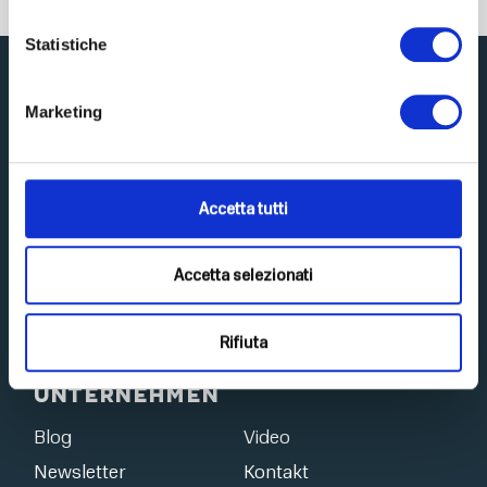
Statistiche
Marketing
Entdecke Top Life
Accetta tutti
Zuhause
Nahrungsergänzungsmittel
Amino-MAP
E-Book
Accetta selezionati
Challenge
Meisterklasse
Bücher
Laden
Rifiuta
Unternehmen
Blog
Video
Newsletter
Kontakt