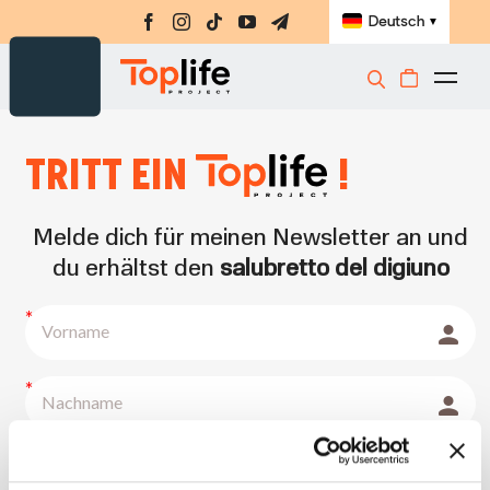
Skip
Deutsch
▼
to
content
Togg
Navi
Nahrungsergänzungsmittel
Tritt ein
!
Amino-MAP
E-Book
Melde dich für meinen Newsletter an und
Challenge
du erhältst den
salubretto del digiuno
Meisterklasse
Bücher
Laden
Registrieren