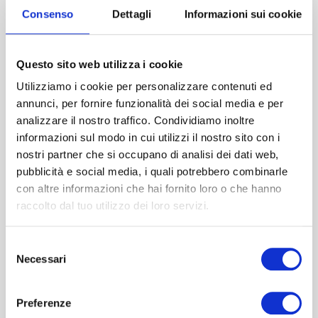
Anmelden
Consenso
Dettagli
Informazioni sui cookie
Questo sito web utilizza i cookie
Anrede
Utilizziamo i cookie per personalizzare contenuti ed
Frau
Herr
annunci, per fornire funzionalità dei social media e per
analizzare il nostro traffico. Condividiamo inoltre
Sprache
informazioni sul modo in cui utilizzi il nostro sito con i
Italienisch
Deutsch
Englisch
nostri partner che si occupano di analisi dei dati web,
pubblicità e social media, i quali potrebbero combinarle
Ich akzeptiere die Allgemeinen Geschäftsbedingungen.
con altre informazioni che hai fornito loro o che hanno
raccolto dal tuo utilizzo dei loro servizi.
Ja, ich möchte Informationen über meine Gesundheit
erhalten.
Selezione
Necessari
del
SENDEN
consenso
Preferenze