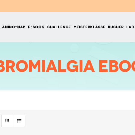
GÄNZUNGSMITTEL
AMINO-MAP
E-BOOK
CHALLE
bromialgia eB