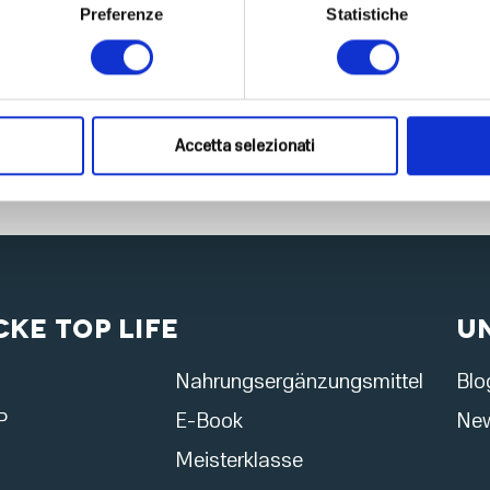
Preferenze
Statistiche
Accetta selezionati
ke Top Life
U
Nahrungsergänzungsmittel
Blo
P
E-Book
New
Meisterklasse