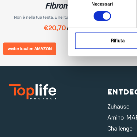
Fibromialgia
Necessari
del
consenso
Non è nella tua testa. È nel tuo metabolismo. Dolore dif...
€
20,70
inkl. MwSt.
Rifiuta
weiter kaufen AMAZON
Entdec
Zuhause
Amino-MA
Challenge