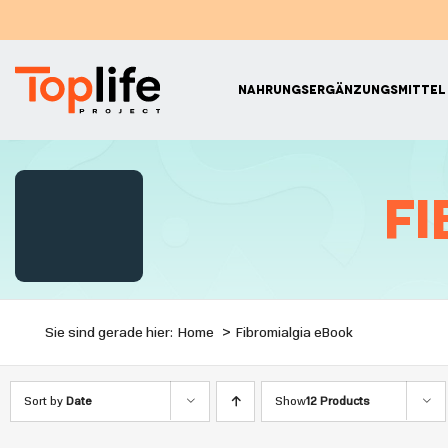
Skip
to
content
NAHRUNGSER
Fi
Sie sind gerade hier:
Home
Fibromialgia eBook
Sort by
Date
Show
12 Products