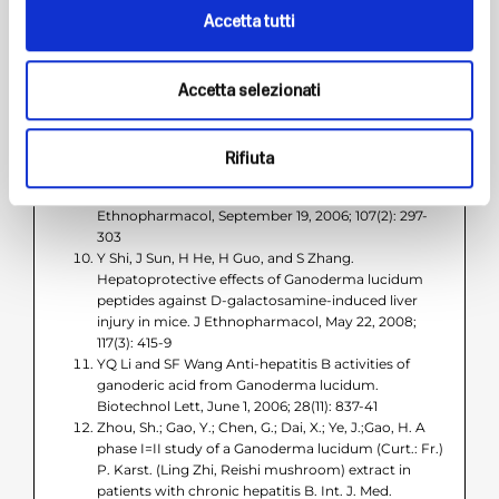
published July 16, 2009
Accetta tutti
ZY Zhou, YP Tang, J Xiang, P Wua, HM Jin, Z Wang,
M Mori, and DF Cai. Neuroprotective effects of
water-soluble Ganoderma lucidum polysaccharides
Accetta selezionati
on cerebral ischemic injury in rats. J
Ethnopharmacol, August 19, 2010; 131(1): 154-64
B Lakshmi, TA Ajith, N Jose, and KK Janardhanan
Antimutagenic activity of methanolic extract of
Rifiuta
Ganoderma lucidum and its effect on hepatic
damage caused by benzo[a]pyrene. J
Ethnopharmacol, September 19, 2006; 107(2): 297-
303
Y Shi, J Sun, H He, H Guo, and S Zhang.
Hepatoprotective effects of Ganoderma lucidum
peptides against D-galactosamine-induced liver
injury in mice. J Ethnopharmacol, May 22, 2008;
117(3): 415-9
YQ Li and SF Wang Anti-hepatitis B activities of
ganoderic acid from Ganoderma lucidum.
Biotechnol Lett, June 1, 2006; 28(11): 837-41
Zhou, Sh.; Gao, Y.; Chen, G.; Dai, X.; Ye, J.;Gao, H. A
phase I=II study of a Ganoderma lucidum (Curt.: Fr.)
P. Karst. (Ling Zhi, Reishi mushroom) extract in
patients with chronic hepatitis B. Int. J. Med.