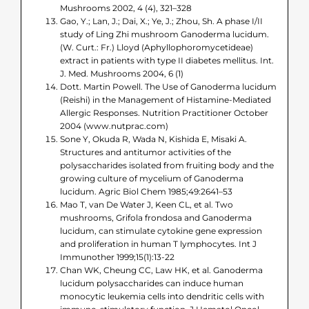
Mushrooms 2002, 4 (4), 321–328
Gao, Y.; Lan, J.; Dai, X.; Ye, J.; Zhou, Sh. A phase I/II
study of Ling Zhi mushroom Ganoderma lucidum.
(W. Curt.: Fr.) Lloyd (Aphyllophoromycetideae)
extract in patients with type II diabetes mellitus. Int.
J. Med. Mushrooms 2004, 6 (1)
Dott. Martin Powell. The Use of Ganoderma lucidum
(Reishi) in the Management of Histamine-Mediated
Allergic Responses. Nutrition Practitioner October
2004 (www.nutprac.com)
Sone Y, Okuda R, Wada N, Kishida E, Misaki A.
Structures and antitumor activities of the
polysaccharides isolated from fruiting body and the
growing culture of mycelium of Ganoderma
lucidum. Agric Biol Chem 1985;49:2641–53
Mao T, van De Water J, Keen CL, et al. Two
mushrooms, Grifola frondosa and Ganoderma
lucidum, can stimulate cytokine gene expression
and proliferation in human T lymphocytes. Int J
Immunother 1999;15(1):13-22
Chan WK, Cheung CC, Law HK, et al. Ganoderma
lucidum polysaccharides can induce human
monocytic leukemia cells into dendritic cells with