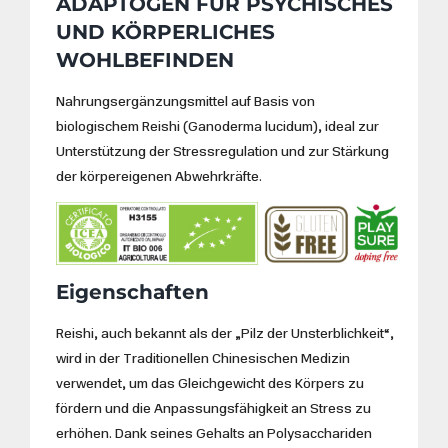
ADAPTOGEN FÜR PSYCHISCHES
mit
4.50
von 5,
UND KÖRPERLICHES
basierend
auf
WOHLBEFINDEN
Kundenbewertungen
Nahrungsergänzungsmittel auf Basis von
biologischem Reishi (Ganoderma lucidum), ideal zur
Unterstützung der Stressregulation und zur Stärkung
der körpereigenen Abwehrkräfte.
Eigenschaften
Reishi, auch bekannt als der „Pilz der Unsterblichkeit“,
wird in der Traditionellen Chinesischen Medizin
verwendet, um das Gleichgewicht des Körpers zu
fördern und die Anpassungsfähigkeit an Stress zu
erhöhen. Dank seines Gehalts an Polysacchariden