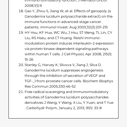
immuno-stimulatory function. J Hematol Oncol.
2008;1(1):9
Gao Y, Zhou S, Jiang W, et al. Effects of ganopoly (a
Ganoderma lucidum polysaccharide extract) on the
immune functions in advanced-stage cancer
patients. Immunol Invest. Aug 2003;32(3):201-215
HY Hsu, KF Hua, WC Wu, J Hsu, ST Weng, TL Lin, CY
Liu, RS Hseu, and CT Huang. Reishi immuno-
modulation protein induces interleukin-2 expression
via protein kinase-dependent signaling pathways
within human T cells. J Cell Physiol, Apr 2008; 215(1):
15-26
Stanley G, Harvey K, Slivova V, Jiang J, Sliva D.
Ganoderma lucidum suppresses angiogenesis
through the inhibition of secretion of VEGF and
TGF-_1 from prostate cancer cells. Biochem Biophys
Res Commun 2005;330:46–52
Free radical scavenging and immunomodulatory
activities of Ganoderma lucidum polysaccharides
derivatives.J Wang, Y Wang, X Liu, Y Yuan, and T Yue
. Carbohydr Polym, January 2, 2013; 91(1): 33-8