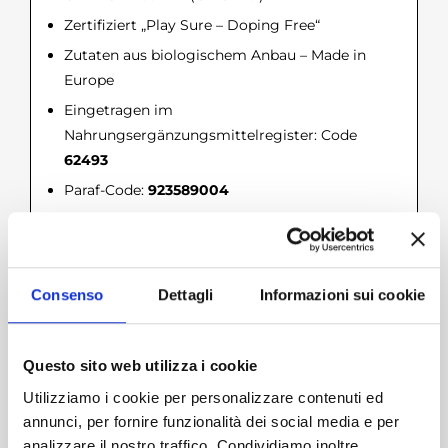
Zertifiziert „Play Sure – Doping Free“
Zutaten aus biologischem Anbau – Made in
Europe
Eingetragen im
Nahrungsergänzungsmittelregister: Code
62493
Paraf-Code:
923589004
EAN-Code:
8059173430598
Literatur
Consenso
Dettagli
Informazioni sui cookie
Zhou, Sh.; Gao, Y. The immunomodulating effects of
Ganoderma lucidum (Curt.: Fr.) P. Karst. (Ling Zhi,
reishi mushroom) (Aphyllo- phoromycetideae). Int.
Questo sito web utilizza i cookie
J. Med. Mushrooms 2002, 4 (1), 1–11
Liu, G.T. Recent advances in research of
Utilizziamo i cookie per personalizzare contenuti ed
pharmacology and clinical applications of
annunci, per fornire funzionalità dei social media e per
Ganoderma P. Karst. species
(Aphyllophoromycetideae) in China. Int. J. Med.
analizzare il nostro traffico. Condividiamo inoltre