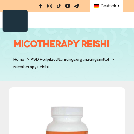
Nahrungsergänzungsmittel
Skip
Navi
Deutsch
▼
to
Amino-MAP
content
E-Book
Challenge
Micotherapy Reishi
Meisterklasse
Home
AVD Heilpilze
Nahrungsergänzungsmittel
Bücher
Micotherapy Reishi
Laden
Registrieren
Anmelden