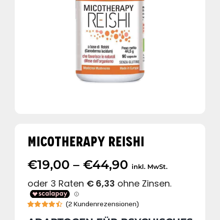
MICOTHERAPY REISHI
Preisspanne:
€
19,00
–
€
44,90
inkl. MwSt.
€19,00
bis
(
2
Kundenrezensionen)
€44,90
Bewertet
2