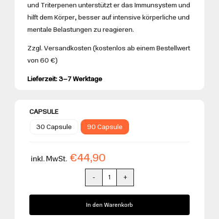
und Triterpenen unterstützt er das Immunsystem und
hilft dem Körper, besser auf intensive körperliche und
mentale Belastungen zu reagieren.
Zzgl. Versandkosten (kostenlos ab einem Bestellwert
von 60 €)
Lieferzeit: 3–7 Werktage
CAPSULE

30 Capsule
90 Capsule
€
44,90
inkl. MwSt.
Micotherapy
Reishi
In den Warenkorb
Menge