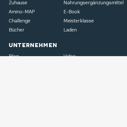
Zuhause
Nahrungsergänzungsmittel
Amino-MAP
E-Book
Challenge
Meisterklasse
Bücher
Laden
Unternehmen
Blog
Video
Newsletter
Kontakt
Datenschutzrichtlinie
|
Allgemeine Geschäftsbedingungen (AGB)
Cookies
|
|
Impressum