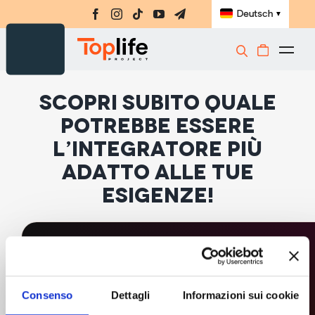
Skip
Deutsch
▼
to
content
Togg
Navi
Nahrungsergänzungsmittel
Scopri subito quale
Amino-MAP
potrebbe essere
E-Book
l’integratore più
adatto alle tue
Challenge
esigenze!
Meisterklasse
Bücher
Laden
Toplife Quiz · Personalisiertes Ergebnis
Registrieren
Welches ist das beste
Consenso
Dettagli
Informazioni sui cookie