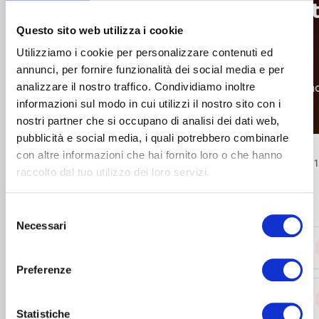
Anmelden
Nahrungsergänzungsmit
für mich?
Questo sito web utilizza i cookie
Utilizziamo i cookie per personalizzare contenuti ed
annunci, per fornire funzionalità dei social media e per
Beantworte 15 Fragen. Am Ende erhältst du ein
analizzare il nostro traffico. Condividiamo inoltre
Zusammenfassungsprofil und ein empfohlenes Bun
informazioni sul modo in cui utilizzi il nostro sito con i
mit Dosierung und empfohlenen Mindestzeiten.
nostri partner che si occupano di analisi dei dati web,
pubblicità e social media, i quali potrebbero combinarle
con altre informazioni che hai fornito loro o che hanno
Frage 1
raccolto dal tuo utilizzo dei loro servizi.
Wie alt bist du?
Selezione
Necessari
del
consenso
Unter 30 Jahre
Preferenze
30-44 Jahre
Statistiche