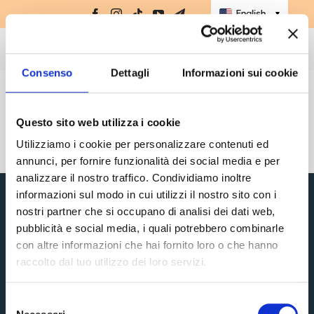
Skip
English
▼
to
content
Togg
Sign in to your account
to manage your
Consenso
Dettagli
Informazioni sui cookie
Supplements
Navi
communication preferences.
Amino-MAP
Questo sito web utilizza i cookie
Ebook
Utilizziamo i cookie per personalizzare contenuti ed
annunci, per fornire funzionalità dei social media e per
Challenge
analizzare il nostro traffico. Condividiamo inoltre
Masterclasses
informazioni sul modo in cui utilizzi il nostro sito con i
nostri partner che si occupano di analisi dei dati web,
Books
pubblicità e social media, i quali potrebbero combinarle
con altre informazioni che hai fornito loro o che hanno
store
raccolto dal tuo utilizzo dei loro servizi.
Discover Top Life
Sign up
Home
Supplements
Selezione