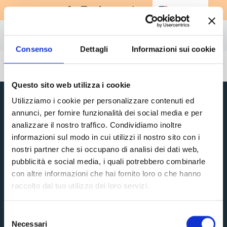
Skip
English
▼
to
content
Togg
Consenso
Dettagli
Informazioni sui cookie
Sondaggio chiuso
Supplements
Navi
Amino-MAP
Questo sito web utilizza i cookie
Ebook
Utilizziamo i cookie per personalizzare contenuti ed
annunci, per fornire funzionalità dei social media e per
Challenge
analizzare il nostro traffico. Condividiamo inoltre
informazioni sul modo in cui utilizzi il nostro sito con i
Masterclasses
nostri partner che si occupano di analisi dei dati web,
Discover Top Life
Books
pubblicità e social media, i quali potrebbero combinarle
Home
Supplements
con altre informazioni che hai fornito loro o che hanno
store
raccolto dal tuo utilizzo dei loro servizi.
Amino-MAP
Ebook
Challenge
Masterclasses
Sign up
Selezione
Books
store
Necessari
del