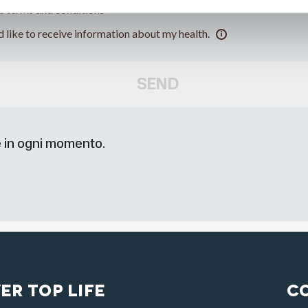
he terms and conditions
d like to receive information about my health.
SEND
ne in ogni momento.
er Top Life
C