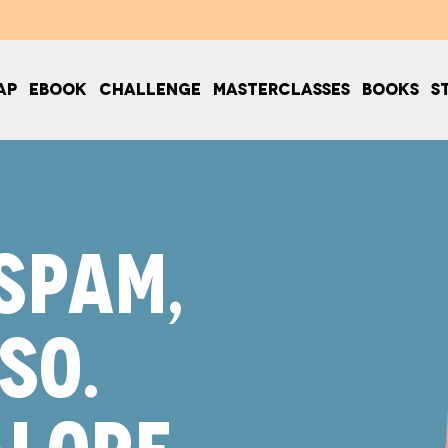
AP
EBOOK
CHALLENGE
MASTERCLASSES
BOOKS
S
SPAM,
SO.