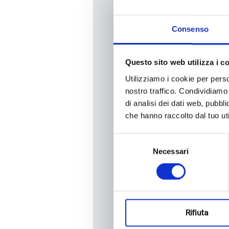
Una newsletter pensata pe
Consenso
Questo sito web utilizza i c
Utilizziamo i cookie per perso
nostro traffico. Condividiamo 
di analisi dei dati web, pubbl
che hanno raccolto dal tuo uti
Selezione
Gender
Necessari
del
consenso
Male
Language
Italian
Rifiuta