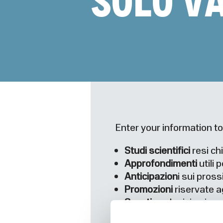
SOLO V
Enter your information to
Studi scientifici
resi chi
Approfondimenti
utili 
Anticipazion
i sui pros
Promozioni
riservate agl
Sconti
esclusivi sui pro