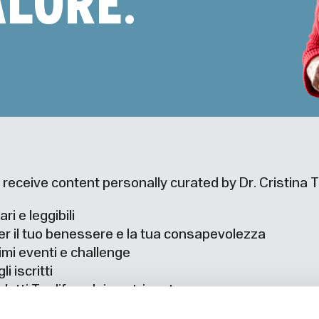
ALORE.
 receive content personally curated by Dr. Cristina 
ari e leggibili
per il tuo benessere e la tua consapevolezza
simi eventi e challenge
i iscritti
dotti Toplife e dei nostri partner