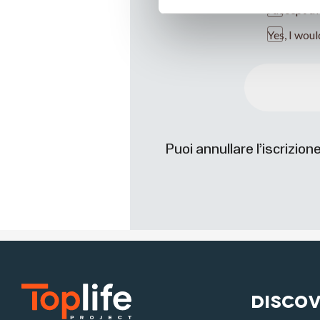
I accept t
Yes, I woul
Puoi annullare l’iscrizio
Discov