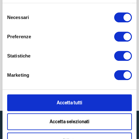
Selezione
Necessari
del
consenso
Preferenze
Power Low Carb
Statistiche
Cooking low carb has never been easier! In this book you will...
Euro
29,90
VAT included
Marketing
Buy On AMAZON
Accetta tutti
Accetta selezionati