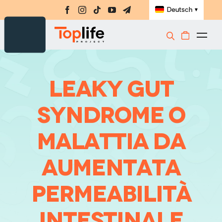
Skip
Deutsch
▼
to
content
Togg
Navi
Nahrungsergänzungsmittel
Amino-MAP
LEAKY GUT
E-Book
SYNDROME O
Challenge
MALATTIA DA
Meisterklasse
AUMENTATA
Bücher
Laden
PERMEABILITÀ
Registrieren
INTESTINALE