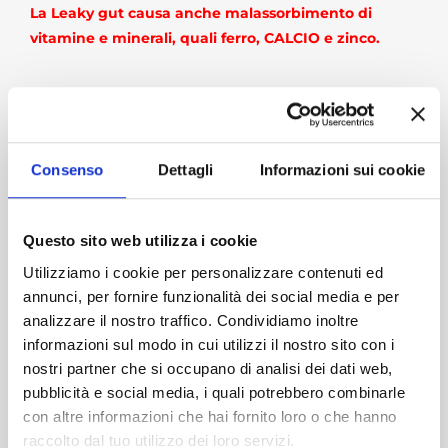
La Leaky gut causa anche malassorbimento di
vitamine e minerali, quali ferro, CALCIO e zinco.
COSA CAUSA LA LEAKY GUT?
1) Delle proteine chiamate
lectine e fitati
si possono
Consenso
Dettagli
Informazioni sui cookie
legare al rivestimento dell’apparato digestivo, irritarlo
e causare danni. Queste proteine sono facilmente
presenti in alcuni
cereali, zucchero e prodotti lattiero-
Questo sito web utilizza i cookie
caseari.
Utilizziamo i cookie per personalizzare contenuti ed
I cereali tra cui il frumento, il riso, farro, kamut e soia,
annunci, per fornire funzionalità dei social media e per
sono tra i più difficili da elaborare per l’intestino. Quelli
analizzare il nostro traffico. Condividiamo inoltre
che contengono glutine possono essere
informazioni sul modo in cui utilizzi il nostro sito con i
particolarmente irritanti.
nostri partner che si occupano di analisi dei dati web,
pubblicità e social media, i quali potrebbero combinarle
Gli alimenti contenenti
OGM
(organismi
con altre informazioni che hai fornito loro o che hanno
geneticamente modificati quali
MAIS, SOIA, COLZA
)
raccolto dal tuo utilizzo dei loro servizi.