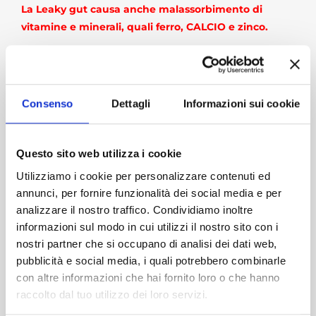
La Leaky gut causa anche malassorbimento di
vitamine e minerali, quali ferro, CALCIO e zinco.
COSA CAUSA LA LEAKY GUT?
Consenso
Dettagli
Informazioni sui cookie
1) Delle proteine chiamate
lectine e fitati
si possono
legare al rivestimento dell’apparato digestivo, irritarlo
e causare danni. Queste proteine sono facilmente
Questo sito web utilizza i cookie
presenti in alcuni
cereali, zucchero e prodotti lattiero-
Utilizziamo i cookie per personalizzare contenuti ed
caseari.
annunci, per fornire funzionalità dei social media e per
I cereali tra cui il frumento, il riso, farro, kamut e soia,
analizzare il nostro traffico. Condividiamo inoltre
sono tra i più difficili da elaborare per l’intestino. Quelli
informazioni sul modo in cui utilizzi il nostro sito con i
che contengono glutine possono essere
nostri partner che si occupano di analisi dei dati web,
particolarmente irritanti.
pubblicità e social media, i quali potrebbero combinarle
con altre informazioni che hai fornito loro o che hanno
Gli alimenti contenenti
OGM
(organismi
raccolto dal tuo utilizzo dei loro servizi.
geneticamente modificati quali
MAIS, SOIA, COLZA
)