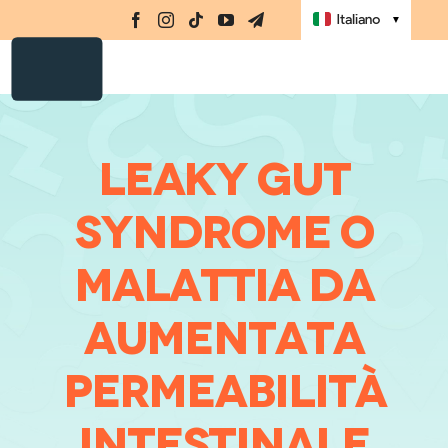
Integratori
Salta
Navi
Italiano
▼
al
Amino-MAP
contenuto
Ebook
Challenge
LEAKY GUT
Masterclass
SYNDROME O
Libri
Shop
MALATTIA DA
Registrati
AUMENTATA
Accedi
PERMEABILITÀ
INTESTINALE