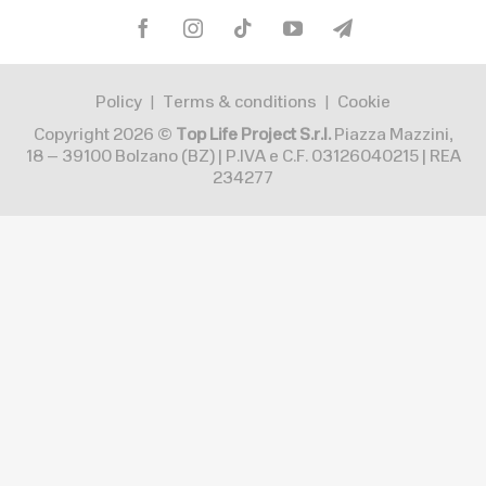
Policy
Terms & conditions
Cookie
|
|
Copyright 2026 ©
Top Life Project S.r.l.
Piazza Mazzini,
18 – 39100 Bolzano (BZ) | P.IVA e C.F. 03126040215 | REA
234277