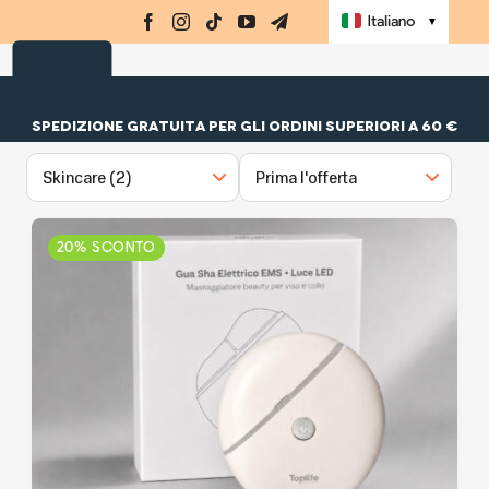
Integratori
Salta
Navi
Italiano
▼
al
Amino-MAP
contenuto
Ebook
SPEDIZIONE GRATUITA PER GLI ORDINI SUPERIORI A 60 €
Challenge
Masterclass
Libri
20% SCONTO
Shop
Registrati
Accedi