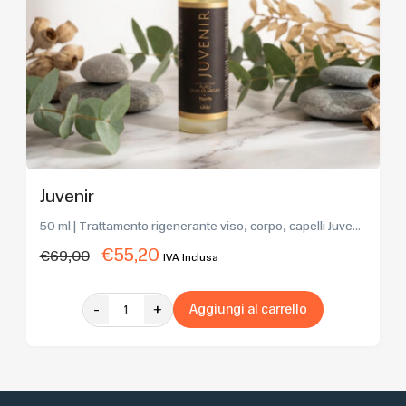
Juvenir
50 ml | Trattamento rigenerante viso, corpo, capelli Juve...
€
55,20
€
69,00
IVA Inclusa
-
+
Aggiungi al carrello