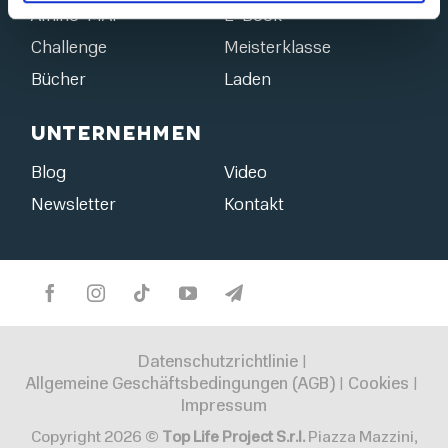
Amino-MAP
E-Book
Challenge
Meisterklasse
Bücher
Laden
Unternehmen
Blog
Video
Newsletter
Kontakt
Datenschutzrichtlinie
|
Allgemeine Geschäftsbedingungen (AGB)
Cookies
|
|
Impressum
Copyright 2026 ©
Top Life Project S.r.l.
Piazza Mazzini,