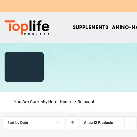
Skip
to
content
SUPPLEMENTS
AMINO-M
You Are Currently Here:
Home
Relaxant
Sort by
Date
Show
12 Products