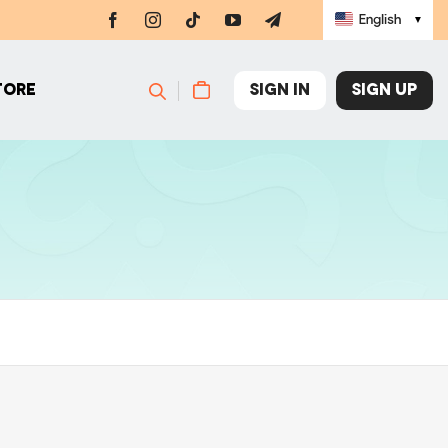
English
▼
SIGN IN
SIGN UP
TORE