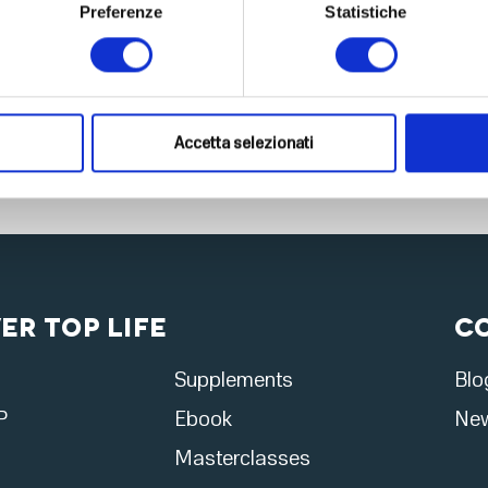
Preferenze
Statistiche
Accetta selezionati
er Top Life
C
Supplements
Blo
P
Ebook
New
Masterclasses