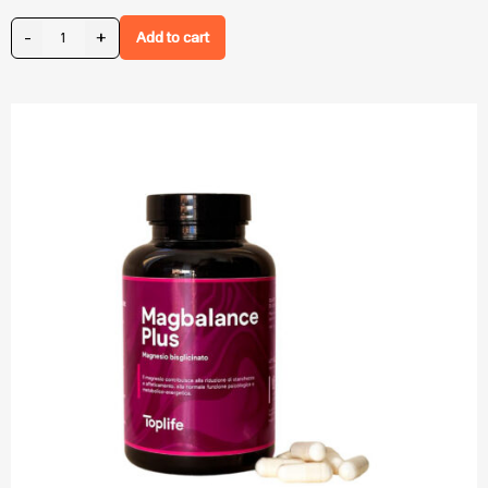
-
+
Add to cart