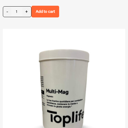
-
+
Add to cart