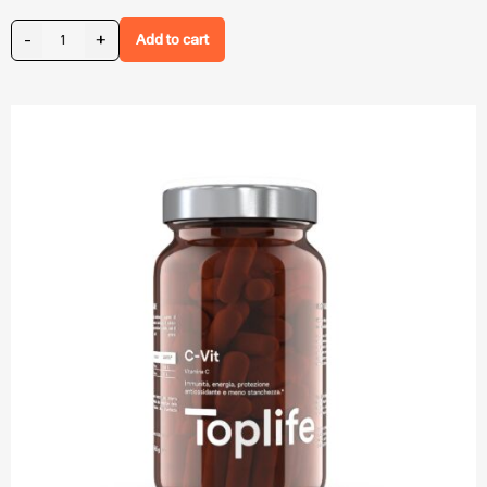
-
+
Add to cart