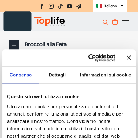
Salta
Italiano
▼
al
contenuto
Togg
Integratori
Navi
Broccoli alla Feta
Amino-MAP
Ebook
Yogurt greco ai frutti di bosco
Challenge
Consenso
Dettagli
Informazioni sui cookie
Sformato di porri e peperoni
Masterclass
Ossobuchi di vitello
Questo sito web utilizza i cookie
Libri
Utilizziamo i cookie per personalizzare contenuti ed
Mousse al cioccolato
Shop
annunci, per fornire funzionalità dei social media e per
analizzare il nostro traffico. Condividiamo inoltre
Registrati
Lasagne di Rapa
informazioni sul modo in cui utilizzi il nostro sito con i
nostri partner che si occupano di analisi dei dati web,