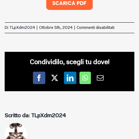
SCARICA PDF
su
Di
TLpXdm2024
|
Ottobre 5th, 2024
|
Commenti disabilitati
Pdf:
HbA1c:
emoglobina
glicata:
Condividilo, scegli tu dove!
guardiamola
un
po’
Facebook
X
LinkedIn
WhatsApp
Email
più
da
vicino
Scritto da:
TLpXdm2024