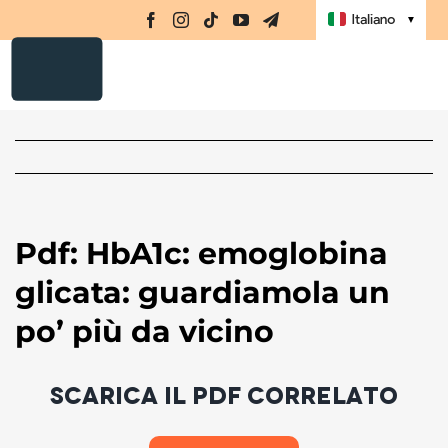
Integratori
Salta
Nav
Italiano
▼
al
Amino-MAP
contenuto
Ebook
Challenge
Masterclass
Libri
Pdf: HbA1c: emoglobina
Shop
glicata: guardiamola un
Registrati
po’ più da vicino
Accedi
Scarica il PDF correlato