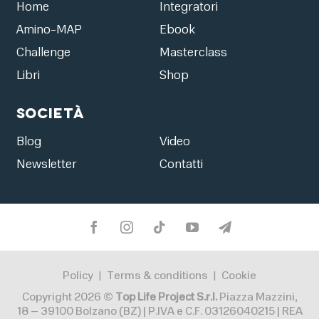
Accedi
Home
Integratori
Amino-MAP
Ebook
Challenge
Masterclass
Libri
Shop
Società
Blog
Video
Newsletter
Contatti
Policy
Terms & conditions
Cookie
|
|
Copyright 2026 ©
Top Life Project S.r.l.
Piazza Mazzini,
18 – 39100 Bolzano (BZ) | P.IVA e C.F. 03126040215 | REA