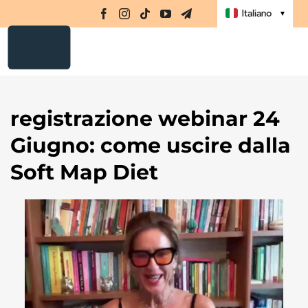
Integratori
Salta
Nav
Italiano
▼
al
Amino-MAP
contenuto
Ebook
Challenge
registrazione webinar 24
Masterclass
Giugno: come uscire dalla
Libri
Soft Map Diet
Shop
Registrati
Accedi