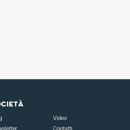
ocietà
g
Video
sletter
Contatti