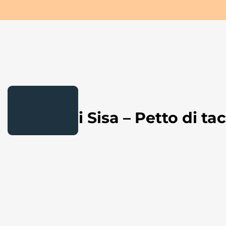
Salta
al
contenuto
Ricetta di Sisa – Petto di ta