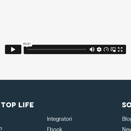
 Top Life
S
Integratori
Blo
P
Ebook
New