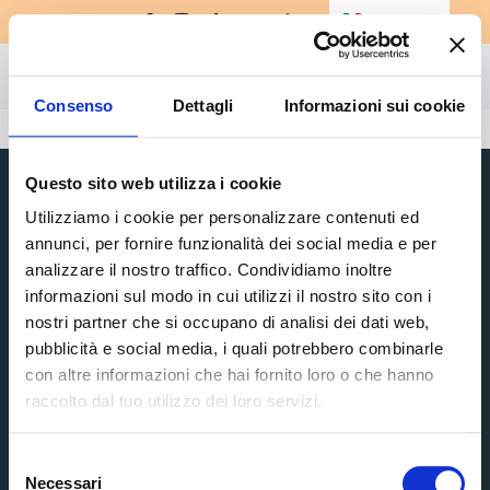
Salta
Italiano
▼
al
contenuto
Togg
Consenso
Dettagli
Informazioni sui cookie
Integratori
Navi
Amino-MAP
Questo sito web utilizza i cookie
Ebook
Utilizziamo i cookie per personalizzare contenuti ed
annunci, per fornire funzionalità dei social media e per
Challenge
analizzare il nostro traffico. Condividiamo inoltre
informazioni sul modo in cui utilizzi il nostro sito con i
Scopri Top Life
Masterclass
nostri partner che si occupano di analisi dei dati web,
Home
Integratori
Libri
pubblicità e social media, i quali potrebbero combinarle
con altre informazioni che hai fornito loro o che hanno
Amino-MAP
Ebook
Shop
raccolto dal tuo utilizzo dei loro servizi.
Challenge
Masterclass
Registrati
Libri
Shop
Selezione
Necessari
del