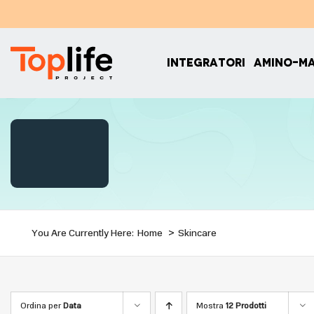
Salta
al
contenuto
INTEGRATORI
AMINO-M
You Are Currently Here:
Home
Skincare
Ordina per
Data
Mostra
12 Prodotti