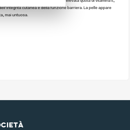
ice lipidica naturale e concentra un’elevata quota di vitamina E,
ell’integrità cutanea e della funzione barriera. La pelle appare
ta, mai untuosa.
ocietà