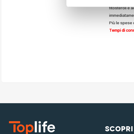
o spenta. Est
fitosteroli e
immediatament
Più le spese 
Tempi di cons
Scopri