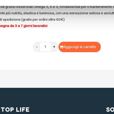
ratto esclusivamente per spremitura a freddo, preserva intatta la sua matr
 acidi grassi essenziali Omega 3, 6 e 9, fondamentali per il mantenimento d
e più nutrita, elastica e luminosa, con una sensazione setosa e asciut
di spedizione (gratis per ordini oltre 60€)
egna da 3 a 7 giorni lavorativi
-
+
Aggiungi al carrello
 Top Life
S