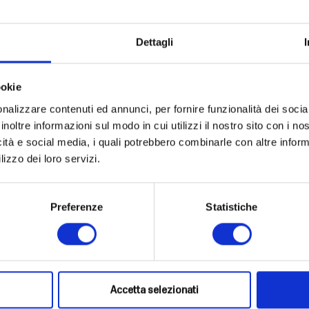
Dettagli
ookie
mento rigenerante viso, corpo, capelli Juve...
nalizzare contenuti ed annunci, per fornire funzionalità dei socia
€
55,20
inoltre informazioni sul modo in cui utilizzi il nostro sito con i n
 Inclusa
IVA Inclusa
icità e social media, i quali potrebbero combinarle con altre inform
lizzo dei loro servizi.
Preferenze
Statistiche
rattamento rigenerante viso, corpo, capelli
Accetta selezionati
olio di Argan di altissima qualità, selezionato per la sua purezza assoluta,