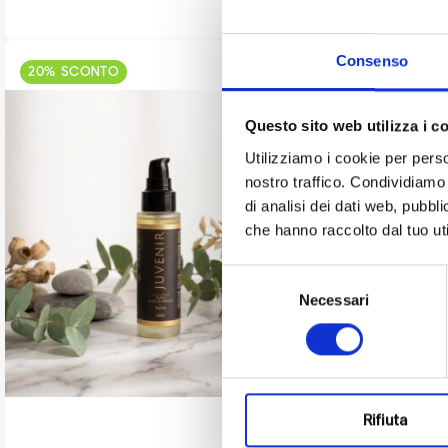
Consenso
20% SCONTO
Juvenir
Questo sito web utilizza i c
50 ml | Tratta
Utilizziamo i cookie per perso
nostro traffico. Condividiamo 
€
69,00
IVA
di analisi dei dati web, pubbl
che hanno raccolto dal tuo uti
Selezione
Necessari
del
consenso
50 ml | T
Rifiuta
Juvenir è un 