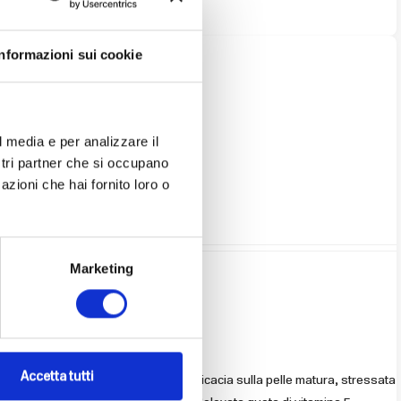
Informazioni sui cookie
l media e per analizzare il
ostri partner che si occupano
azioni che hai fornito loro o
Marketing
Accetta tutti
 la ricchezza bioattiva e l’elevata efficacia sulla pelle matura, stressata