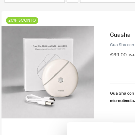
20% SCONTO
Guasha
Gua Sha con c
€
69,00
IVA
Gua Sha con c
microstimolaz