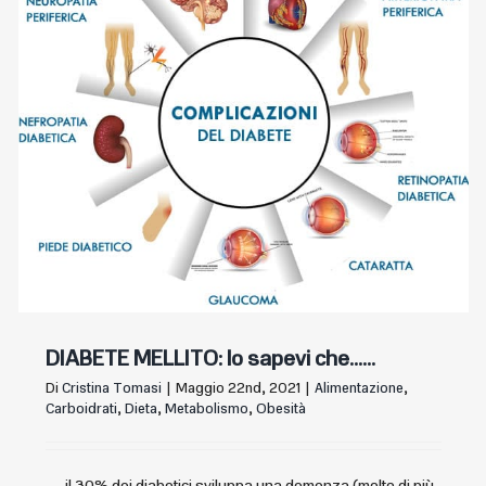
DIABETE MELLITO: lo sapevi che……
Di
Cristina Tomasi
|
Maggio 22nd, 2021
|
Alimentazione
,
Carboidrati
,
Dieta
,
Metabolismo
,
Obesità
.....il 30% dei diabetici sviluppa una demenza (molto di più