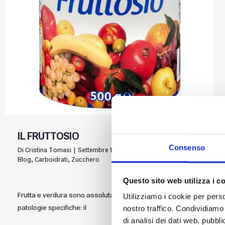
IL FRUTTOSIO
Consenso
Di
Cristina Tomasi
|
Settembre 19th, 2015
|
Alimentazione
,
Blog
,
Carboidrati
,
Zucchero
Questo sito web utilizza i c
Frutta e verdura sono assolutamente salutari, salvo
Utilizziamo i cookie per perso
patologie specifiche: il
nostro traffico. Condividiamo 
di analisi dei dati web, pubbl