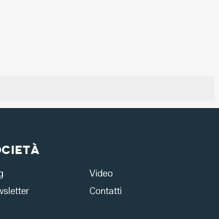
ocietà
g
Video
sletter
Contatti