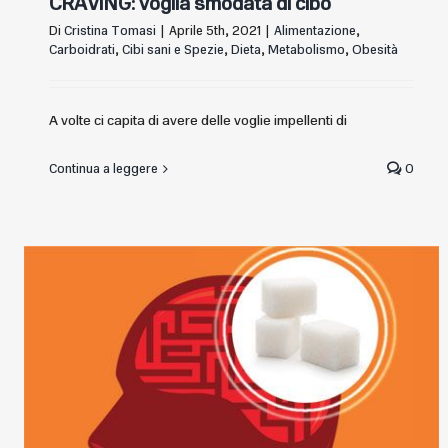
CRAVING: voglia smodata di cibo
Di
Cristina Tomasi
|
Aprile 5th, 2021
|
Alimentazione
,
Carboidrati
,
Cibi sani e Spezie
,
Dieta
,
Metabolismo
,
Obesità
A volte ci capita di avere delle voglie impellenti di
Continua a leggere
0