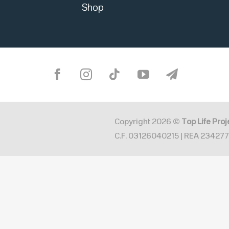
Shop
Copyright 2026 ©
Top Life Proje
C.F. 03126040215 | REA 234277