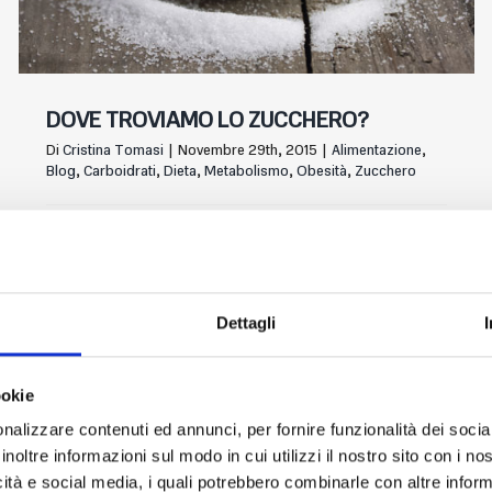
DOVE TROVIAMO LO ZUCCHERO?
Di
Cristina Tomasi
|
Novembre 29th, 2015
|
Alimentazione
,
Blog
,
Carboidrati
,
Dieta
,
Metabolismo
,
Obesità
,
Zucchero
Praticamente ovunque!! Molti non sono coscienti delle
ingenti quantità di
Dettagli
Continua a leggere
0
ookie
nalizzare contenuti ed annunci, per fornire funzionalità dei socia
inoltre informazioni sul modo in cui utilizzi il nostro sito con i n
icità e social media, i quali potrebbero combinarle con altre inform