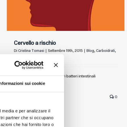
Cervello a rischio
Di
Cristina Tomasi
|
Settembre 19th, 2015
|
Blog
,
Carboidrati
,
Zucchero
Ormai è assodato che i nostri batteri intestinali
comunichino con
Informazioni sui cookie
Continua a leggere
0
l media e per analizzare il
ostri partner che si occupano
azioni che hai fornito loro o