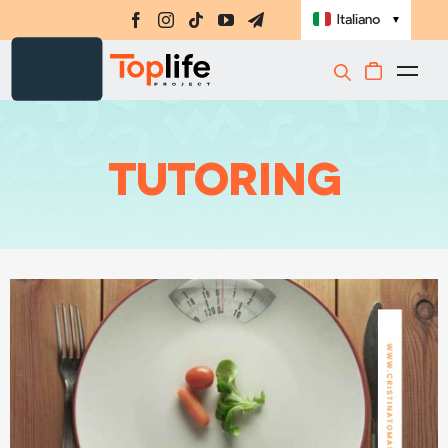
Salta
Italiano
▼
al
contenuto
Togg
Integratori
Navi
Amino-MAP
Tutoring
Ebook
Challenge
Masterclass
Libri
Shop
Registrati