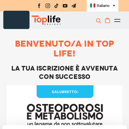
Salta
Italiano
▼
al
contenuto
Togg
Integratori
Navi
Benvenuto/a in Top
Amino-MAP
Life!
Ebook
La tua iscrizione è avvenuta
Challenge
con successo
Masterclass
Libri
Shop
Registrati