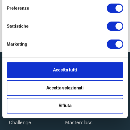
Scarica subito il tuo
“OSTEOPOROSI”
Preferenze
Statistiche
SCARICA LA GUIDA
Marketing
Accetta tutti
Accetta selezionati
Scopri Top Life
Home
Integratori
Rifiuta
Amino-MAP
Ebook
Challenge
Masterclass