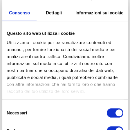
Consenso
Dettagli
Informazioni sui cookie
Questo sito web utilizza i cookie
Utilizziamo i cookie per personalizzare contenuti ed
annunci, per fornire funzionalità dei social media e per
analizzare il nostro traffico. Condividiamo inoltre
informazioni sul modo in cui utilizzi il nostro sito con i
nostri partner che si occupano di analisi dei dati web,
pubblicità e social media, i quali potrebbero combinarle
con altre informazioni che hai fornito loro o che hanno
ebook La colazione Low-Carb
raccolto dal tuo utilizzo dei loro servizi.
2.0
Selezione
La colazione low-carb 2.0 è l’eBook della Dr. Cristina To...
Necessari
del
€
24,00
consenso
IVA Inclusa