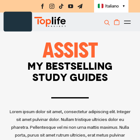
Salta
Italiano
▼
al
contenuto
Togg
Integratori
Navi
Assist
Amino-MAP
Ebook
My Bestselling
Challenge
Study Guides
Masterclass
Libri
Lorem ipsum dolor sit amet, consectetur adipiscing elit. Integer
Shop
sit amet pulvinar dolor. Nullam tristique ultricies dolor eu
Registrati
pharetra. Pellentesque vel mi non urna mattis maximus. Nulla
porta, purus sit amet rutrum ultricies, erat metus pulvinar