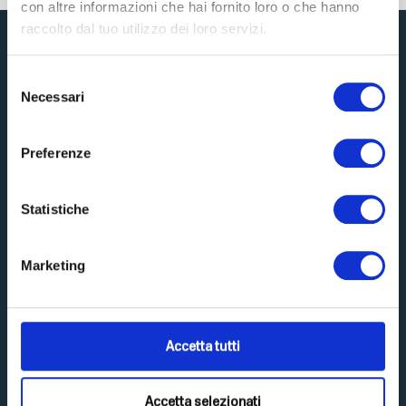
Accedi
con altre informazioni che hai fornito loro o che hanno
raccolto dal tuo utilizzo dei loro servizi.
Selezione
Necessari
del
consenso
Scopri Top Life
Preferenze
Home
Integratori
Amino-MAP
Ebook
Statistiche
Challenge
Masterclass
Libri
Shop
Marketing
Società
Blog
Video
Accetta tutti
Newsletter
Contatti
Accetta selezionati