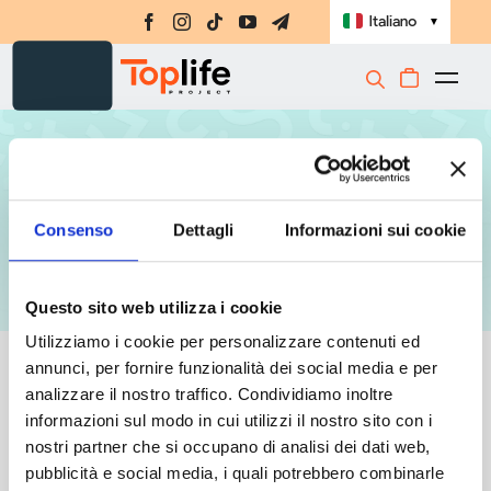
Salta
Italiano
▼
al
contenuto
Togg
Integratori
Navi
Amino-MAP
Cristina
Ebook
Consenso
Dettagli
Informazioni sui cookie
Tomasi
Challenge
Masterclass
Questo sito web utilizza i cookie
Utilizziamo i cookie per personalizzare contenuti ed
Libri
annunci, per fornire funzionalità dei social media e per
analizzare il nostro traffico. Condividiamo inoltre
Shop
Non è stato trovato nessun prodotto che
informazioni sul modo in cui utilizzi il nostro sito con i
corrisponde alla tua selezione.
Registrati
nostri partner che si occupano di analisi dei dati web,
pubblicità e social media, i quali potrebbero combinarle