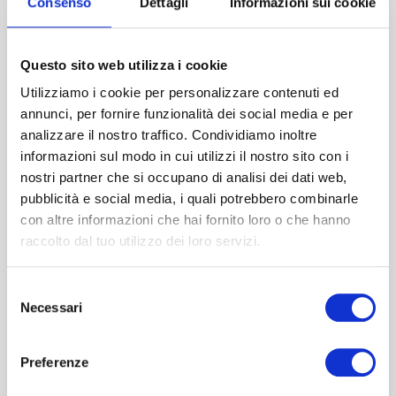
Consenso
Dettagli
Informazioni sui cookie
Guasha
Gua Sha con calore, vibrazione e LED a 3 colori Un
dispos...
Questo sito web utilizza i cookie
€
55,20
€
69,00
Utilizziamo i cookie per personalizzare contenuti ed
IVA Inclusa
IVA Inclusa
annunci, per fornire funzionalità dei social media e per
analizzare il nostro traffico. Condividiamo inoltre
informazioni sul modo in cui utilizzi il nostro sito con i
-
+
Aggiungi al carrello
nostri partner che si occupano di analisi dei dati web,
pubblicità e social media, i quali potrebbero combinarle
con altre informazioni che hai fornito loro o che hanno
raccolto dal tuo utilizzo dei loro servizi.
20% SCONTO
Selezione
Necessari
del
consenso
Preferenze