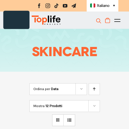
Salta
Italiano
▼
al
contenuto
Togg
Integratori
Navi
Amino-MAP
Skincare
Ebook
Challenge
Masterclass
Ordina per
Data
Libri
Shop
Mostra
12 Prodotti
Registrati