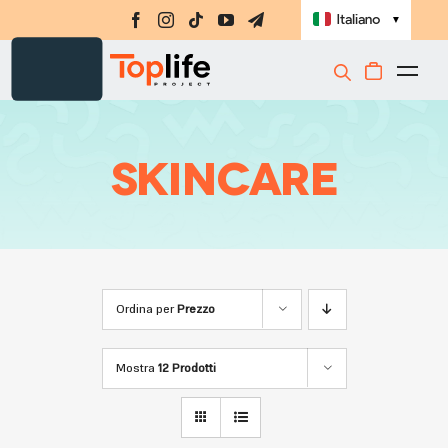
Salta
Italiano
▼
al
contenuto
Togg
Integratori
Navi
Amino-MAP
Skincare
Ebook
Challenge
Masterclass
Ordina per
Prezzo
Libri
Shop
Mostra
12 Prodotti
Registrati