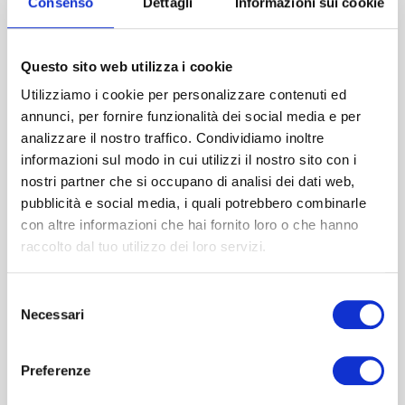
Consenso
Dettagli
Informazioni sui cookie
Juvenir
50 ml | Trattamento rigenerante viso, corpo, capelli Juve...
Questo sito web utilizza i cookie
€
55,20
€
69,00
IVA Inclusa
IVA Inclusa
Utilizziamo i cookie per personalizzare contenuti ed
annunci, per fornire funzionalità dei social media e per
analizzare il nostro traffico. Condividiamo inoltre
informazioni sul modo in cui utilizzi il nostro sito con i
-
+
Aggiungi al carrello
nostri partner che si occupano di analisi dei dati web,
pubblicità e social media, i quali potrebbero combinarle
con altre informazioni che hai fornito loro o che hanno
raccolto dal tuo utilizzo dei loro servizi.
20% SCONTO
Selezione
Necessari
del
consenso
Preferenze