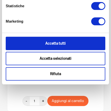
Statistiche
Marketing
Accetta tutti
Guasha
Accetta selezionati
Gua Sha con calore, vibrazione e LED a 3 colori Un
dispos...
Rifiuta
€
55,20
€
69,00
IVA Inclusa
IVA Inclusa
-
+
Aggiungi al carrello