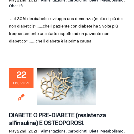
May 22nd, 2021
|
Alimentazione
,
Carboidrati
,
Dieta
,
Metabolismo
,
Obesità
.....il 30% dei diabetici sviluppa una demenza (molto di più dei
non diabetici)? ......che il paziente con diabete ha 5 volte più
frequentemente un infarto rispetto ad un paziente non
diabetico? .......che il diabete è la prima causa
22
05, 2021
DIABETE O PRE-DIABETE (resistenza
all’insulina) E OSTEOPOROSI.
May 22nd, 2021
|
Alimentazione
,
Carboidrati
,
Dieta
,
Metabolismo
,