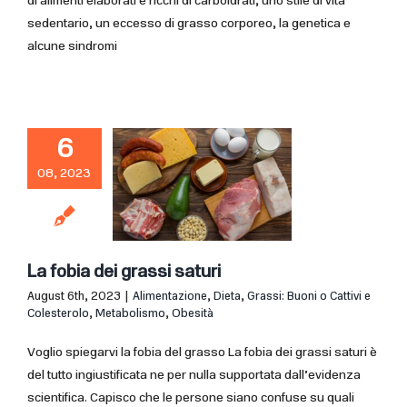
di alimenti elaborati e ricchi di carboidrati, uno stile di vita
sedentario, un eccesso di grasso corporeo, la genetica e
alcune sindromi
6
08, 2023
La fobia dei grassi saturi
August 6th, 2023
|
Alimentazione
,
Dieta
,
Grassi: Buoni o Cattivi e
Colesterolo
,
Metabolismo
,
Obesità
Voglio spiegarvi la fobia del grasso La fobia dei grassi saturi è
del tutto ingiustificata ne per nulla supportata dall’evidenza
scientifica. Capisco che le persone siano confuse su quali