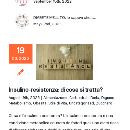
September 18th, 2022
DIABETE MELLITO: lo sapevi che……
May 22nd, 2021
19
08, 2023
Insulino-resistenza: di cosa si tratta?
August 19th, 2023
|
Alimentazione
,
Carboidrati
,
Dieta
,
Digiuno
,
Metabolismo
,
Obesità
,
Stile di Vita
,
Uncategorized
,
Zucchero
Cosa è l’insulino-resistenza? L’insulino-resistenza è una
condizione metabolica causata da fattori quali una dieta ricca