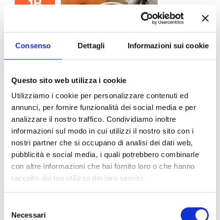
18
02, 2023
Consenso
Dettagli
Informazioni sui cookie
Vellutata di Zucca
Questo sito web utilizza i cookie
February 18th, 2023
|
Ricette
Utilizziamo i cookie per personalizzare contenuti ed
Molto spesso la sera preparo la vellutata di zucca. È una
annunci, per fornire funzionalità dei social media e per
coccola per me. Si fa in meno di mezz’ora e bastano pochi
analizzare il nostro traffico. Condividiamo inoltre
ingredienti Se volete una vellutata più densa mettere meno
informazioni sul modo in cui utilizzi il nostro sito con i
acqua. Sciogliere il
nostri partner che si occupano di analisi dei dati web,
pubblicità e social media, i quali potrebbero combinarle
con altre informazioni che hai fornito loro o che hanno
raccolto dal tuo utilizzo dei loro servizi.
18
Selezione
09, 2022
Necessari
del