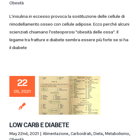
Obesità
L'insulina in eccesso provoca la sostituzione delle cellule di
rimodellamento osseo con cellule adipose. Ecco perché alcuni
scienziati chiamano l'osteoporosi "obesità delle ossa". Il
legame tra fratture e diabete sembra essere più forte se si ha
il diabete
22
05, 2021
LOW CARB E DIABETE
May 22nd, 2021
|
Alimentazione
,
Carboidrati
,
Dieta
,
Metabolismo
,
Obesità