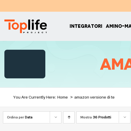
Salta
al
contenuto
INTEGRATORI
AMINO-M
ama
You Are Currently Here:
Home
amazon versione di te
Ordina per
Data
Mostra
36 Prodotti