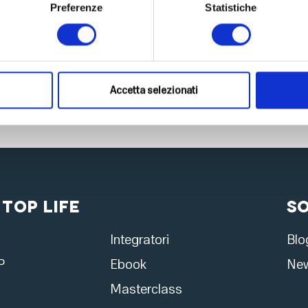
Preferenze
Statistiche
Accetta selezionati
 Top Life
S
Integratori
Blo
P
Ebook
New
Masterclass