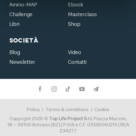
Amino-MAP
Ebook
Challenge
Masterclass
Libri
Shop
Società
Blog
Video
Newsletter
Contatti
Policy
Terms & conditions
Cookie
|
|
Copyright 2026 ©
Top Life Project S.r.l.
Piazza Mazzini,
18 – 39100 Bolzano (BZ) | P.IVA e C.F. 03126040215 | REA
234277